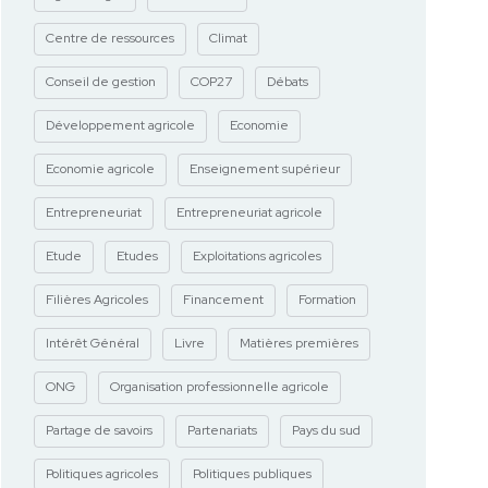
Centre de ressources
Climat
Conseil de gestion
COP27
Débats
Développement agricole
Economie
Economie agricole
Enseignement supérieur
Entrepreneuriat
Entrepreneuriat agricole
Etude
Etudes
Exploitations agricoles
Filières Agricoles
Financement
Formation
Intérêt Général
Livre
Matières premières
ONG
Organisation professionnelle agricole
Partage de savoirs
Partenariats
Pays du sud
Politiques agricoles
Politiques publiques