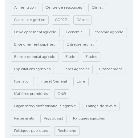
Alimentation
Centre de ressources
Climat
Conseil de gestion
COP27
Débats
Développement agricole
Economie
Economie agricole
Enseignement supérieur
Entrepreneuriat
Entrepreneuriat agricole
Etude
Etudes
Exploitations agricoles
Filières Agricoles
Financement
Formation
Intérêt Général
Livre
Matières premières
ONG
Organisation professionnelle agricole
Partage de savoirs
Partenariats
Pays du sud
Politiques agricoles
Politiques publiques
Recherche