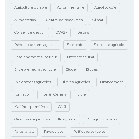
Agriculture durable
Agroalimentaire
Agroécologie
Alimentation
Centre de ressources
Climat
Conseil de gestion
COP27
Débats
Développement agricole
Economie
Economie agricole
Enseignement supérieur
Entrepreneuriat
Entrepreneuriat agricole
Etude
Etudes
Exploitations agricoles
Filières Agricoles
Financement
Formation
Intérêt Général
Livre
Matières premières
ONG
Organisation professionnelle agricole
Partage de savoirs
Partenariats
Pays du sud
Politiques agricoles