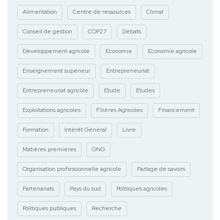
Alimentation
Centre de ressources
Climat
Conseil de gestion
COP27
Débats
Développement agricole
Economie
Economie agricole
Enseignement supérieur
Entrepreneuriat
Entrepreneuriat agricole
Etude
Etudes
Exploitations agricoles
Filières Agricoles
Financement
Formation
Intérêt Général
Livre
Matières premières
ONG
Organisation professionnelle agricole
Partage de savoirs
Partenariats
Pays du sud
Politiques agricoles
Politiques publiques
Recherche