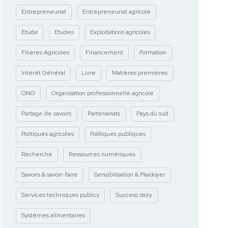
Entrepreneuriat
Entrepreneuriat agricole
Etude
Etudes
Exploitations agricoles
Filières Agricoles
Financement
Formation
Intérêt Général
Livre
Matières premières
ONG
Organisation professionnelle agricole
Partage de savoirs
Partenariats
Pays du sud
Politiques agricoles
Politiques publiques
Recherche
Ressources numériques
Savoirs & savoir-faire
Sensibilisation & Plaidoyer
Services techniques publics
Success story
Systèmes alimentaires