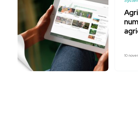
Systèm
Agri
num
agri
10 nove