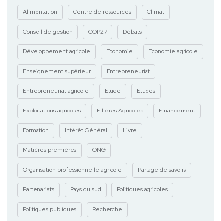
Alimentation
Centre de ressources
Climat
Conseil de gestion
COP27
Débats
Développement agricole
Economie
Economie agricole
Enseignement supérieur
Entrepreneuriat
Entrepreneuriat agricole
Etude
Etudes
Exploitations agricoles
Filières Agricoles
Financement
Formation
Intérêt Général
Livre
Matières premières
ONG
Organisation professionnelle agricole
Partage de savoirs
Partenariats
Pays du sud
Politiques agricoles
Politiques publiques
Recherche