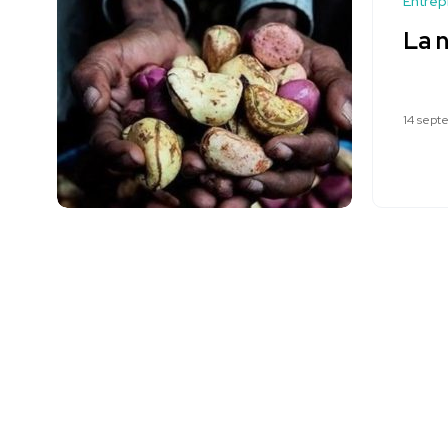
Entrep
La n
14 sept