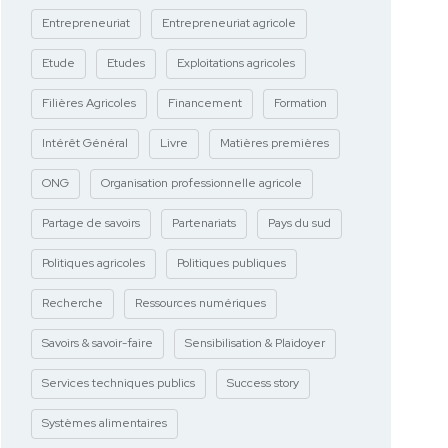
Entrepreneuriat
Entrepreneuriat agricole
Etude
Etudes
Exploitations agricoles
Filières Agricoles
Financement
Formation
Intérêt Général
Livre
Matières premières
ONG
Organisation professionnelle agricole
Partage de savoirs
Partenariats
Pays du sud
Politiques agricoles
Politiques publiques
Recherche
Ressources numériques
Savoirs & savoir-faire
Sensibilisation & Plaidoyer
Services techniques publics
Success story
Systèmes alimentaires