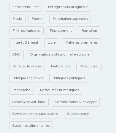
Entrepreneuriat
Entrepreneuriat agricole
Etude
Etudes
Exploitations agricoles
Filières Agricoles
Financement
Formation
Intérêt Général
Livre
Matières premières
ONG
Organisation professionnelle agricole
Partage de savoirs
Partenariats
Pays du sud
Politiques agricoles
Politiques publiques
Recherche
Ressources numériques
Savoirs & savoir-faire
Sensibilisation & Plaidoyer
Services techniques publics
Success story
Systèmes alimentaires