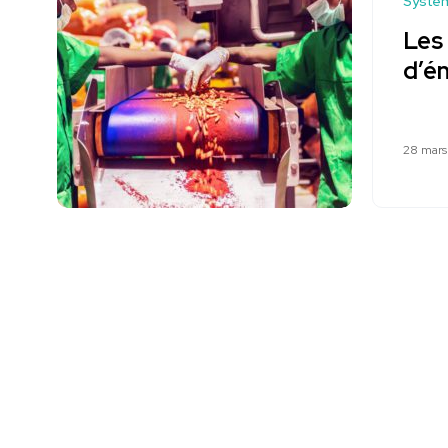
Systèm
Les
d’é
28 mars