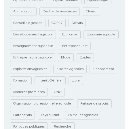
Alimentation
Centre de ressources
Climat
Conseil de gestion
COP27
Débats
Développement agricole
Economie
Economie agricole
Enseignement supérieur
Entrepreneuriat
Entrepreneuriat agricole
Etude
Etudes
Exploitations agricoles
Filières Agricoles
Financement
Formation
Intérêt Général
Livre
Matières premières
ONG
Organisation professionnelle agricole
Partage de savoirs
Partenariats
Pays du sud
Politiques agricoles
Politiques publiques
Recherche